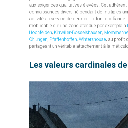
aux exigences qualitatives élevées. Cet adhérent 
connaissances diversifié pendant de multiples an
activité au service de ceux qui lui font confiance 
mobilisable sur une zone étendue par exemple à
Hochfelden
,
Kirrwiller-Bosselshausen
,
Mommenhe
Ohlungen
,
Pfaffenhoffen
,
Wintershouse
, au profi
partageant un véritable attachement à la méticulos
Les valeurs cardinales d