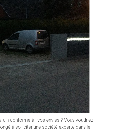
ardin conforme à , vos envies ? Vous voudriez
ngé à solliciter une société experte dans le