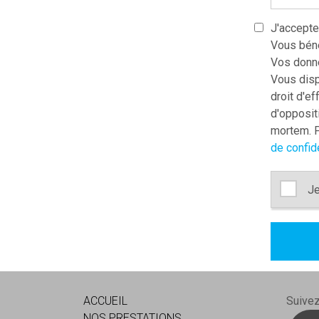
J'accepte
Vous béné
Vos donné
Vous dispo
droit d'ef
d'oppositi
mortem. P
de confide
Je
ACCUEIL
Suive
NOS PRESTATIONS