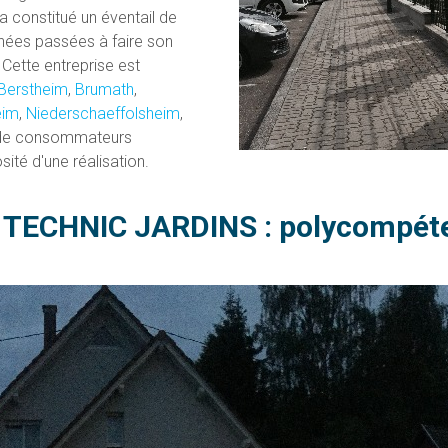
a constitué un éventail de
nées passées à faire son
. Cette entreprise est
Berstheim
,
Brumath
,
im
,
Niederschaeffolsheim
,
t de consommateurs
ité d'une réalisation.
e TECHNIC JARDINS : polycompéten